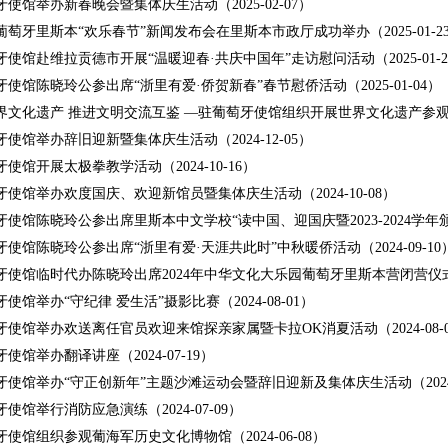
使馆举办新春晚会暨集体庆生活动（2025-02-07）
年葡萄牙里斯本“欢乐春节”新闻发布会在里斯本市政厅成功举办（2025-01-2
使馆赴维拉贡德市开展“温暖迎春·共庆中国年”走访慰问活动（2025-01-2
使馆陈晓玲公参出席“浙里有爱·侨贺新春”春节慰侨活动（2025-01-04）
界文化遗产 推进文明交流互鉴 —驻葡萄牙使馆组织开展世界文化遗产参观活动（
使馆举办辞旧迎新暨集体庆生活动（2024-12-05）
使馆开展太极拳教学活动（2024-10-16）
使馆举办欢度国庆、欢迎新馆员暨集体庆生活动（2024-10-08）
使馆陈晓玲公参出席里斯本中文学校“读中国、迎国庆暨2023-2024学年颁奖会
使馆陈晓玲公参出席“浙里有爱·天涯共此时”中秋暖侨活动（2024-09-10
使馆临时代办陈晓玲出席2024年中华文化大乐园葡萄牙里斯本营闭营仪式（20
使馆举办“守纪律 爱生活”摄影比赛（2024-08-01）
使馆举办欢送离任官员欢迎来馆探亲家属暨卡拉OK消夏活动（2024-08-0
使馆举办翻译讲座（2024-07-19）
使馆举办“守正创新年”主题沙滩运动会暨辞旧迎新及集体庆生活动（2024-0
使馆举行消防应急演练（2024-07-09）
使馆组织参观葡海军历史文化博物馆（2024-06-08）