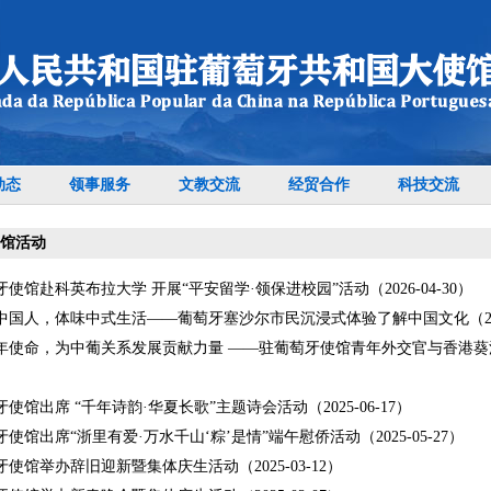
动态
领事服务
文教交流
经贸合作
科技交流
馆活动
使馆赴科英布拉大学 开展“平安留学·领保进校园”活动（2026-04-30）
中国人，体味中式生活——葡萄牙塞沙尔市民沉浸式体验了解中国文化（2026-
年使命，为中葡关系发展贡献力量 ——驻葡萄牙使馆青年外交官与香港葵涌循
使馆出席 “千年诗韵·华夏长歌”主题诗会活动（2025-06-17）
使馆出席“浙里有爱·万水千山‘粽’是情”端午慰侨活动（2025-05-27）
使馆举办辞旧迎新暨集体庆生活动（2025-03-12）