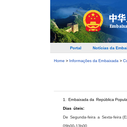
Portal
Notícias da Emba
Home
>
Informações da Embaixada
>
C
1.
Embaixada da
República Popul
Dias
ú
teis
:
De
Segunda-feira
a
Sexta-fe
i
ra (
0
9
h
00-13
h
00