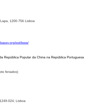
 Lapa, 1200-756 Lisboa
mbassy.org/pot/lqsw/
da República Popular da China na República Portuguesa
p
to feriados)
,1249-024, Lisboa