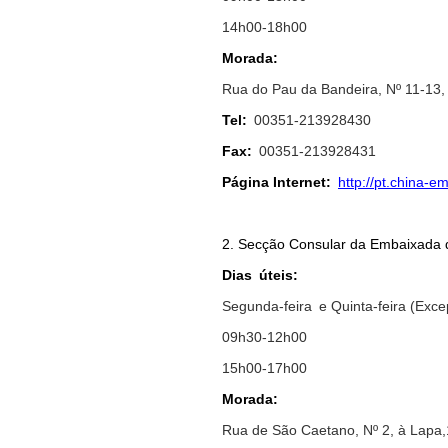
14
h
00-18
h
00
Morada:
Rua do Pau da Bandeira, Nº 11-13,
Tel
:
00351-213928430
Fax
:
00351-
213928431
Página Internet:
http://pt.china-e
2. Secção Consular da Embaixada 
Dias
ú
teis
:
Segunda-feira
e Quinta
-fe
i
ra (Exce
0
9
h3
0-1
2h
00
1
5h
00-1
7h
00
Morada:
Rua de São Caetano, Nº 2, à Lapa