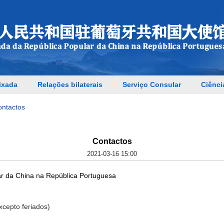
ixada
Relações bilaterais
Serviço Consular
Ciênci
ontactos
Contactos
2021-03-16 15:00
ar da China na República Portuguesa
Exce
p
to feriados)