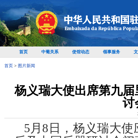
首页
中葡关系
使馆动态
领事服务
文
首页
>
图片新闻
杨义瑞大使出席第九届
讨
5月8日，杨义瑞大