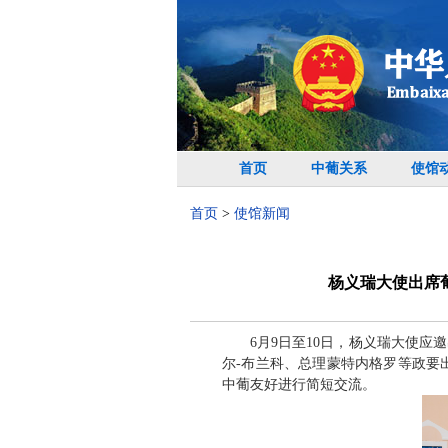
首页
中葡关系
使馆
首页
>
使馆新闻
杨义瑞大使出席
6月9日至10日，杨义瑞大使
尔-布兰科、总理蒙特内格罗等政要
中葡友好进行简短交流。