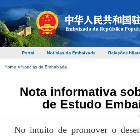
Portal
Notícias da Embaixada
Relações bilat
Home
>
Notícias da Embaixada
Nota informativa sob
de Estudo Embai
No intuito de promover o dese