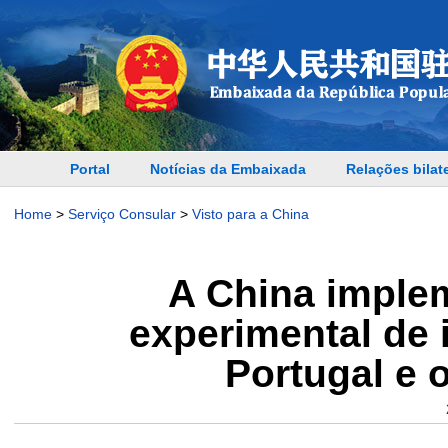
Portal
Notícias da Embaixada
Relações bilat
Home
>
Serviço Consular
>
Visto para a China
A China implem
experimental de 
Portugal e 