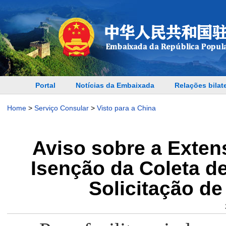
Portal
Notícias da Embaixada
Relações bilat
Home
>
Serviço Consular
>
Visto para a China
Aviso sobre a Exten
Isenção da Coleta de
Solicitação de