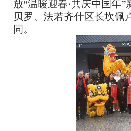
放“温暖迎春·共庆中国年
贝罗、法若齐什区长坎佩
同。