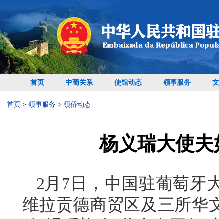
首页
中葡关系
使馆动态
领事服务
文
首页
>
领事服务
>
领侨动态
杨义瑞大使夫
2月7日，中国驻葡萄牙
维拉贡德商贸区及三所华