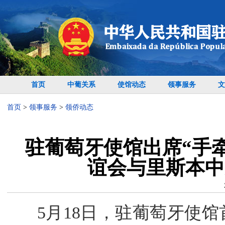
首页
中葡关系
使馆动态
领事服务
文
首页
>
领事服务
>
领侨动态
驻葡萄牙使馆出席“手
谊会与里斯本中
5月18日，驻葡萄牙使馆