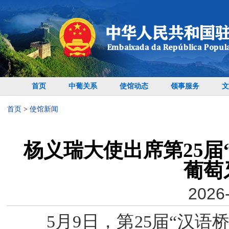
首页
中葡关系
使馆动态
领事服务
文
首页
>
使馆新闻
杨义瑞大使出席第25届
葡萄
2026-
5月9日，第25届“汉语