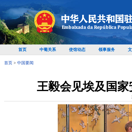
首页
中葡关系
使馆动态
领事服务
文
首页
>
中国要闻
王毅会见埃及国家