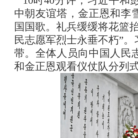
10时40分许，习近平
中朝友谊塔，金正恩和李
国国歌。礼兵缓缓将花篮抬
民志愿军烈士永垂不朽”。
带。全体人员向中国人民
和金正恩观看仪仗队分列