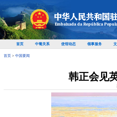
首页
中葡关系
使馆动态
领事服务
文
首页
>
中国要闻
韩正会见