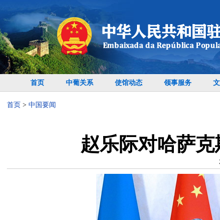
首页
中葡关系
使馆动态
领事服务
文
首页
>
中国要闻
赵乐际对哈萨克