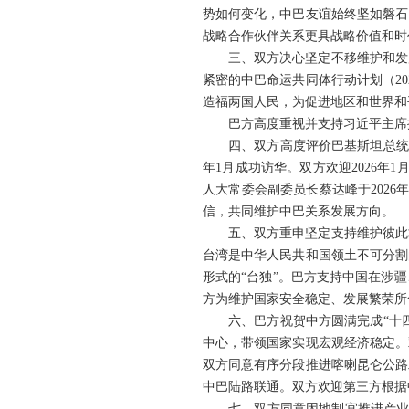
势如何变化，中巴友谊始终坚如磐石
战略合作伙伴关系更具战略价值和时
三、双方决心坚定不移维护和发
紧密的中巴命运共同体行动计划（20
造福两国人民，为促进地区和世界和
巴方高度重视并支持习近平主席
四、双方高度评价巴基斯坦总统阿
年1月成功访华。双方欢迎2026
人大常委会副委员长蔡达峰于202
信，共同维护中巴关系发展方向。
五、双方重申坚定支持维护彼此
台湾是中华人民共和国领土不可分割
形式的“台独”。巴方支持中国在涉
方为维护国家安全稳定、发展繁荣所
六、巴方祝贺中方圆满完成“十四
中心，带领国家实现宏观经济稳定。双
双方同意有序分段推进喀喇昆仑公路
中巴陆路联通。双方欢迎第三方根据
七、双方同意因地制宜推进产业