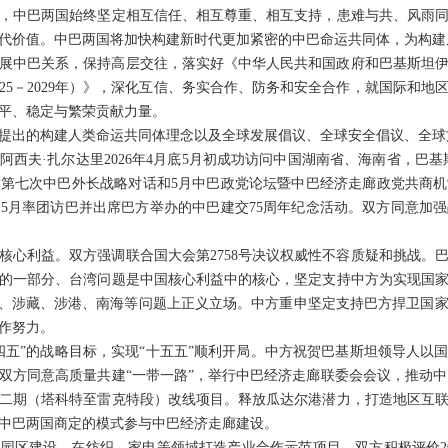
，中巴两国始终坚定相互信任、相互尊重、相互支持，患难与共、风雨
代价值。中巴两国将加快构建新时代更加紧密的中巴命运共同体，为构建
展中巴关系，保持高层交往，落实好《中华人民共和国政府和巴基斯坦
25－2029年）》，深化互信、务实合作、防务和安全合作，就国际和
平、稳定与繁荣贡献力量。
提出的构建人类命运共同体理念以及全球发展倡议、全球安全倡议、全球
西夫·扎尔达里2026年4月底5月初成功访问中国湖南省、海南省，巴基斯
年1月第七次中巴外长战略对话和5月中巴政党论坛暨中巴经济走廊政党共商
6年5月率团访巴并出席巴方举办的中巴建交75周年纪念活动。双方同意加
核心利益。双方强调联合国大会第2758号决议权威性不容质疑和挑战。
的一部分、台湾问题是中国核心利益中的核心，坚定支持中方为实现国
疆、涉藏、涉港、南海等问题上正义立场。中方重申坚定支持巴方捍卫国
作努力。
五”的战略目标，实现“十五五”顺利开局。中方祝贺巴基斯坦领导人以国家经
方同意高质量共建“一带一路”，举行中巴经济走廊联委会会议，推动中巴
二期（塔科特至雷克特段）改线项目。释放瓜达尔港潜力，打造地区互
中巴两国商定的模式参与中巴经济走廊建设。
园区建设，在纺织、家电等领域打造产业合作示范项目。双方积极评价20