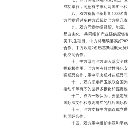
成功举行，同意有序推动两国矿业和
八、双方祝贺巴基斯坦1000
方同意通过多种方式帮助巴方提升农
九、双方同意挖掘经贸、能源、
易自由化，共同维护产业链供应链稳
美”民生项目。中方将继续落实好20
合作。中方欢迎2名巴基斯坦航天员
化空间合作。
十、中方愿同巴方深入落实全球
挥积极作用。巴方将有针对性强化安
强反恐合作，重申坚决反对在反恐问
十一、双方坚定捍卫以联合国为
推动平等有序的世界多极化和普惠包
十二、双方一致认为，要坚定维
国际法文件和原则确立的战后国际秩
十三、巴方支持中方倡议成立世
和国际合作。
十四、双方重申维护南亚和平稳