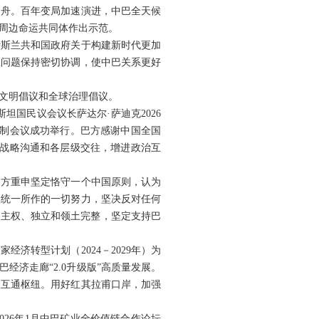
同舟。百年变局加速演进，中巴全天候
周边命运共同体作出示范。
伊斯兰共和国政府关于构建新时代更加
地区问题保持密切协调，使中巴关系更好
文明倡议和全球治理倡议。
坦国民议会议长萨达尔·萨迪克2026
机制会议成功举行。巴方感谢中国全国
强战略沟通和各层级交往，增进政治互
巴方重申坚定恪守一个中国原则，认为
家统一所作的一切努力，坚决反对任何
家主权、独立和领土完整，坚定支持巴
济转型计划（2024－2029年）为
经济走廊“2.0升级版”高质量发展。
联互通枢纽。用好红其拉甫口岸，加强
26年1月中巴矿业全价值链合作论坛