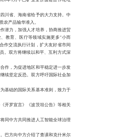
、四川省、海南省给予的大力支持。中
质农产品输华准入。
合作潜力，加强人才培养，协商推进贸
业、教育、医疗等领域实施更多“小而
文化合作交流执行计划，扩大友好省市间
天员。双方将继续以和平、互利方式深
军合作，为促进地区和平稳定进一步发
方继续坚定反恐。双方呼吁国际社会加
则为基础的国际关系基本准则，致力于
持《开罗宣言》《波茨坦公告》等相关
，将同中方共同推进人工智能全球治理
动。巴方向中方介绍了查谟和克什米尔