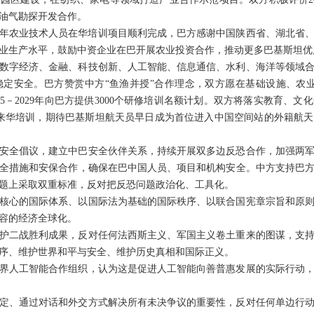
油气勘探开发合作。
名青年农业技术人员在华培训项目顺利完成，巴方感谢中国陕西省、湖北省
业生产水平，鼓励中资企业在巴开展农业投资合作，推动更多巴基斯坦优
数字经济、金融、科技创新、人工智能、信息通信、水利、海洋等领域
定安全。巴方赞赏中方“鱼渔并授”合作理念，双方愿在基础设施、农
25－2029年向巴方提供3000个研修培训名额计划。双方将落实教育、
来华培训，期待巴基斯坦航天员早日成为首位进入中国空间站的外籍航
安全倡议，建立中巴安全伙伴关系，持续开展双多边反恐合作，加强两
全措施和安保合作，确保在巴中国人员、项目和机构安全。中方支持巴
题上采取双重标准，反对把反恐问题政治化、工具化。
核心的国际体系、以国际法为基础的国际秩序、以联合国宪章宗旨和原
容的经济全球化。
护二战胜利成果，反对任何法西斯主义、军国主义卷土重来的图谋，支
序、维护世界和平与安全、维护历史真相和国际正义。
界人工智能合作组织，认为这是促进人工智能向善普惠发展的实际行动
定、通过对话和外交方式解决所有未决争议的重要性，反对任何单边行