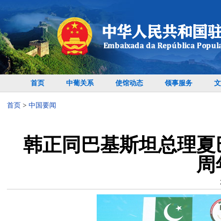
首页
中葡关系
使馆动态
领事服务
文
首页
>
中国要闻
韩正同巴基斯坦总理夏
周