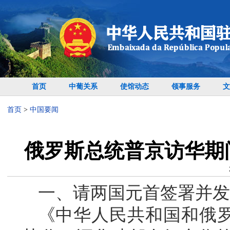
首页
中葡关系
使馆动态
领事服务
文
首页
>
中国要闻
俄罗斯总统普京访华期
一、请两国元首签署并发
《中华人民共和国和俄