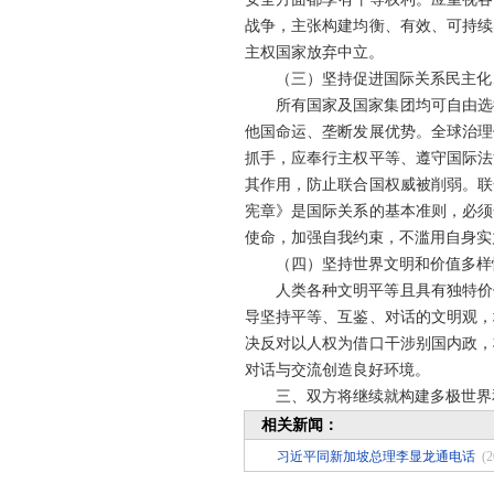
战争，主张构建均衡、有效、可持续
主权国家放弃中立。
（三）坚持促进国际关系民主化
所有国家及国家集团均可自由选
他国命运、垄断发展优势。全球治理
抓手，应奉行主权平等、遵守国际法
其作用，防止联合国权威被削弱。联
宪章》是国际关系的基本准则，必须
使命，加强自我约束，不滥用自身实
（四）坚持世界文明和价值多样
人类各种文明平等且具有独特价
导坚持平等、互鉴、对话的文明观，
决反对以人权为借口干涉别国内政，
对话与交流创造良好环境。
三、双方将继续就构建多极世界
相关新闻：
习近平同新加坡总理李显龙通电话
(2