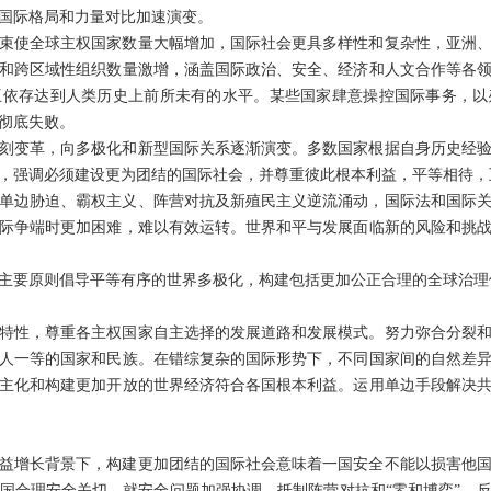
国际格局和力量对比加速演变。
束使全球主权国家数量大幅增加，国际社会更具多样性和复杂性，亚洲
和跨区域性组织数量激增，涵盖国际政治、安全、经济和人文合作等各
互依存达到人类历史上前所未有的水平。某些国家肆意操控国际事务，以
彻底失败。
深刻变革，向多极化和新型国际关系逐渐演变。多数国家根据自身历史经
，强调必须建设更为团结的国际社会，并尊重彼此根本利益，平等相待，
单边胁迫、霸权主义、阵营对抗及新殖民主义逆流涌动，国际法和国际
际争端时更加困难，难以有效运转。世界和平与发展面临新的风险和挑
主要原则倡导平等有序的世界多极化，构建包括更加公正合理的全球治理
特性，尊重各主权国家自主选择的发展道路和发展模式。努力弥合分裂
人一等的国家和民族。在错综复杂的国际形势下，不同国家间的自然差
主化和构建更加开放的世界经济符合各国根本利益。运用单边手段解决
益增长背景下，构建更加团结的国际社会意味着一国安全不能以损害他
国合理安全关切，就安全问题加强协调，抵制阵营对抗和“零和博弈”，