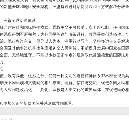
的新型全球和地区安全架构。应坚持通过对话协商以和平方式解决分歧
、完善全球治理体系
择合作伙伴和国际协作模式。霸权主义不可接受，应予以抵制。任何国
体系应得到不断完善，为各国平等参与决策进程、共同受益创造条件。
治、践行多边主义、倡导以人为本、注重行动导向。坚持多边主义是解
合国及其他多边机构改革应服务全人类利益，不断提升发展中国家在国
全面、完整地遵守。不能以少数国家制定的规则取代普遍接受的国际法
力。
性
值，没有高低、优劣之分。任何一种文明的道德精神体系都不应被视为
增强不同民族和文明间的相互尊重、理解、信任与交流，促进各国人民
将人权问题政治化、工具化。宗教是人类文化的重要载体，在促进民心
和更加公正的新型国际关系形成共同愿景。
021-10-15)