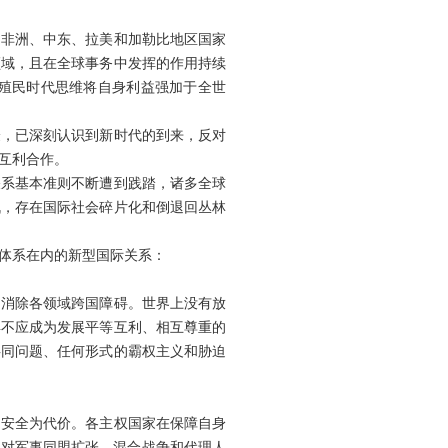
、非洲、中东、拉美和加勒比地区国家
领域，且在全球事务中发挥的作用持续
殖民时代思维将自身利益强加于全世
验，已深刻认识到新时代的到来，反对
互利合作。
关系基本准则不断遭到践踏，诸多全球
战，存在国际社会碎片化和倒退回丛林
体系在内的新型国际关系：
和消除各领域跨国障碍。世界上没有放
异不应成为发展平等互利、相互尊重的
共同问题、任何形式的霸权主义和胁迫
国安全为代价。各主权国家在保障自身
反对军事同盟扩张、混合战争和代理人