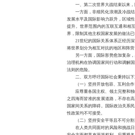
一、第二次世界大战结束以来，
一方面，非殖民化浪潮及冷战结
发展水平及国际影响力跃升，区域性
提升。世界范围内的互联互通和相
界，限制其他主权国家发展的做法已
21世纪的国际关系体系正经历
将世界划分为相互对抗的地区和阵营
另一方面，国际形势愈加复杂，
治理机构在协调国家间行动和调解国
法则的危险。
二、双方呼吁国际社会秉持以下
（一）坚持开放包容、互利合作
应尊重各国主权、领土完整和独
之四海而皆准的发展道路，不存在高
国家间关系的障碍。国际政治关系民
性政策均不可接受。
（二）坚持安全平等且不可分割
在人类共同面对的风险和挑战日
安全方面都享有平等权利。应重视各