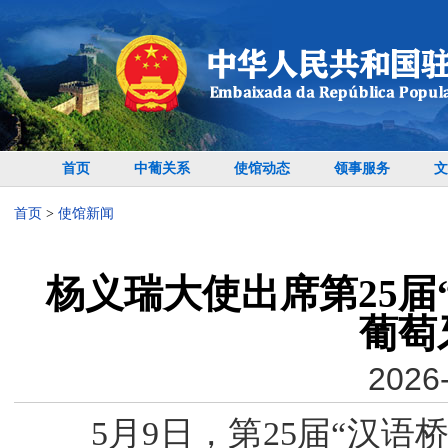
首页
中葡关系
使馆动态
领事服务
文
首页
>
使馆新闻
杨义瑞大使出席第25届
葡萄
2026-
5月9日，第25届“汉语