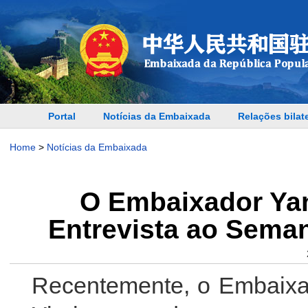
Portal
Notícias da Embaixada
Relações bilat
Home
>
Notícias da Embaixada
O Embaixador Ya
Entrevista ao Sema
Recentemente, o Embaixa