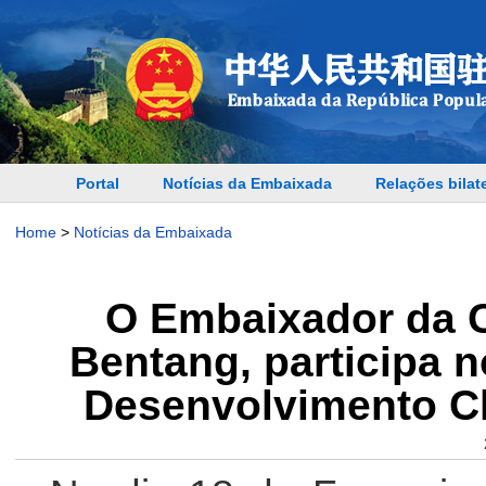
Portal
Notícias da Embaixada
Relações bilat
Home
>
Notícias da Embaixada
O Embaixador da C
Bentang, participa 
Desenvolvimento Ch