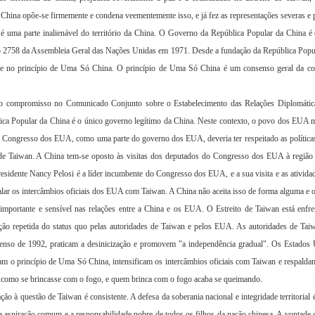
 China opõe-se firmemente e condena veementemente isso, e já fez as representações severas e 
 uma parte inalienável do território da China. O Governo da República Popular da China é o
ão 2758 da Assembleia Geral das Nações Unidas em 1971. Desde a fundação da República Popul
se no princípio de Uma Só China. O princípio de Uma Só China é um consenso geral da co
o compromisso no Comunicado Conjunto sobre o Estabelecimento das Relações Diplomáti
 Popular da China é o único governo legítimo da China. Neste contexto, o povo dos EUA mant
 O Congresso dos EUA, como uma parte do governo dos EUA, deveria ter respeitado as polít
o de Taiwan. A China tem-se oposto às visitas dos deputados do Congresso dos EUA à região
esidente Nancy Pelosi é a líder incumbente do Congresso dos EUA, e a sua visita e as ativid
alar os intercâmbios oficiais dos EUA com Taiwan. A China não aceita isso de forma alguma e o
 importante e sensível nas relações entre a China e os EUA. O Estreito de Taiwan está enfr
ração repetida do status quo pelas autoridades de Taiwan e pelos EUA. As autoridades de T
nso de 1992, praticam a desinicização e promovem "a independência gradual". Os Estados 
am o princípio de Uma Só China, intensificam os intercâmbios oficiais com Taiwan e respaldam
s como se brincasse com o fogo, e quem brinca com o fogo acaba se queimando.
o à questão de Taiwan é consistente. A defesa da soberania nacional e integridade territorial
é a aspiração comum e a responsabilidade nobre de todos os filhos da nação chinesa. A vontade 