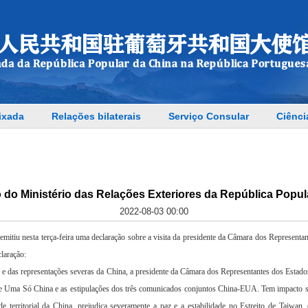
ixada
Relações bilaterais
Serviço Consular
Ciênci
 do Ministério das Relações Exteriores da República Popul
2022-08-03 00:00
emitiu nesta terça-feira uma declaração sobre a visita da presidente da Câmara dos Representa
laração:
te e das representações severas da China, a presidente da Câmara dos Representantes dos Estado
de Uma Só China e as estipulações dos três comunicados conjuntos China-EUA. Tem impacto s
de territorial da China, prejudica severamente a paz e a estabilidade no Estreito de Taiwan