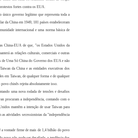
protestos fortes contra os EUA.
 único governo legítimo que representa toda a
ar da China em 1949, 181 países estabeleceram
munidade internacional e uma norma básica de
cas China-EUA de que, "os Estados Unidos da
erá as relações culturais, comerciais e outras
icas de Uma Só China do Governo dos EUA e não
 Taiwan da China e as entidades executivas dos
ades em Taiwan, de qualquer forma e de qualquer
 povo chinês rejeita absolutamente isso.
entando uma nova rodada de tensões e desafios
aiwan procuram a independência, contando com o
Unidos mantêm a intenção de usar Taiwan para
 as atividades secessionistas da "independência
 é a vontade firme de mais de 1,4 bilhão do povo
do povo não pode ser desafiada, a tendência dos