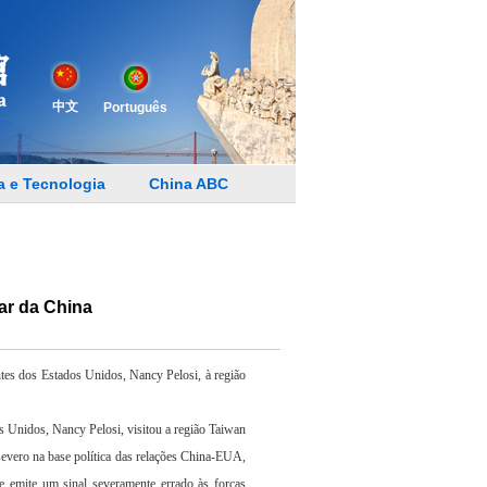
中文
Português
a e Tecnologia
China ABC
ar da China
ntes dos Estados Unidos, Nancy Pelosi, à região
s Unidos, Nancy Pelosi, visitou a região Taiwan
evero na base política das relações China-EUA,
, e emite um sinal severamente errado às forças