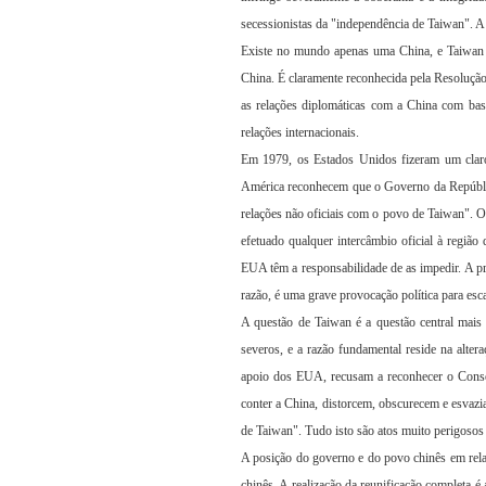
secessionistas da "independência de Taiwan". A
Existe no mundo apenas uma China, e Taiwan é
China. É claramente reconhecida pela Resoluç
as relações diplomáticas com a China com ba
relações internacionais.
Em 1979, os Estados Unidos fizeram um clar
América reconhecem que o Governo da República
relações não oficiais com o povo de Taiwan".
efetuado qualquer intercâmbio oficial à regiã
EUA têm a responsabilidade de as impedir. A pr
razão, é uma grave provocação política para esc
A questão de Taiwan é a questão central mais
severos, e a razão fundamental reside na alte
apoio dos EUA, recusam a reconhecer o Conse
conter a China, distorcem, obscurecem e esvazi
de Taiwan". Tudo isto são atos muito perigoso
A posição do governo e do povo chinês em relaçã
chinês. A realização da reunificação completa 