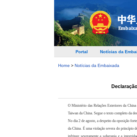
Portal
Notícias da Emba
Home
>
Notícias da Embaixada
Declaração
O Ministério das Relações Exteriores da China 
Taiwan da China. Segue o texto completo da dec
No dia 2 de agosto, a despeito da oposição for
da China. É uma violação severa do princípio 
infringe severamente a soberania e a integrida