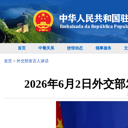
首页
中葡关系
使馆动态
领事服务
文
首页
>
外交部发言人谈话
2026年6月2日外